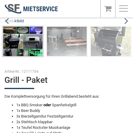
Toggl
navig
Artikel-Nr.: 12111704
Grill - Paket
Die Komplettversorgung für Ihren Grillabend besteht aus:
1x BBQ Smoker
oder
Spanferkelgrill
1x Beer Buddy
3x Bierzeltgarnitur Festzeltgarnitur
2x Stehtisch klappbar
1x Teufel Rockster Musikanlage